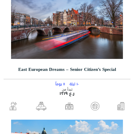
East European Dreams – Senior Citizen’s Special
١٠ ليلة
١١ يوماً
تبدأ من
ر.ع ١٣١٩