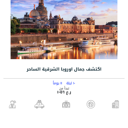
اكتشف جمال اوروبا الشرقية الساحر
١٠ ليلة
١١ يوماً
تبدأ من
ر.ع ١٠٥٦