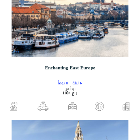
Enchanting East Europe
١٠ ليلة
١١ يوماً
تبدأ من
ر.ع ١١٥٠