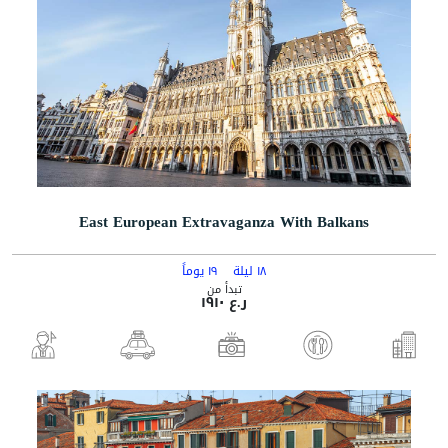
East European Extravaganza With Balkans
١٨ ليلة
١٩ يوماً
تبدأ من
ر.ع ١٩١٠