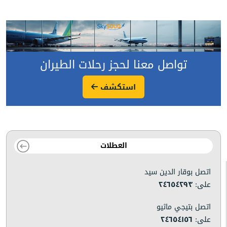
تواصل معنا لحجز رحلات الطيران
استكشف
العطلات
اتصل بوقار الدين سيد
على:
٢٤٦٥٤٢٩٣
اتصل بتيجي ماثيو
على:
٢٤٦٥٤١٥٦