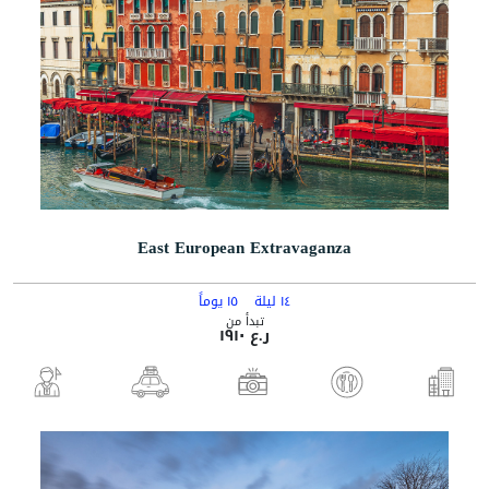
East European Extravaganza
١٤ ليلة
١٥ يوماً
تبدأ من
ر.ع ١٩١٠