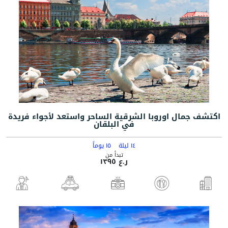
اكتشف جمال اوروبا الشرقية الساحر واستعد لأجواء فريدة
في البلقان
١٤ ليلة
١٥ يوماً
تبدأ من
ر.ع ١٣٩٥