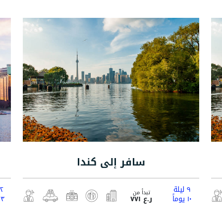
ماليزيا
سافر إلى كندا
٩ ليلة
١٢ لي
تبدأ من
١٠ يوماً
ر.ع ٧٧١
١٣ يوم