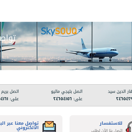
تواصل
ار الدين سيد
اتصل بتيجي ماثيو
اتصل بريم 
٢٤٦٥٤٢
على:
٢٤٦٥٤١٥٦
على:
٤١٦١
للاستفسار
تواصل معنا عبر الب
الالكتروني
اتصل بنا الآن لطلب