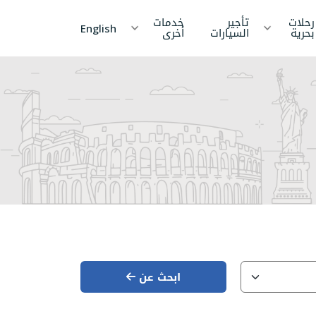
رحلات
تأجير
خدمات
English
بحرية
السيارات
أخرى
د
الصين
نيبال
انكا
كمبوديا
جزر
المالديف
ام
قيرغيزستان
الإمارات
العربية
المتحدة
خستان
اليابان
يا
كوريا
ابحث عن
نيسيا
الأردن