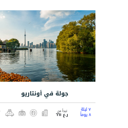
جولة في أونتاريو
٧ ليلة
تبدأ من
٨ يوماً
ر.ع ٦٦١