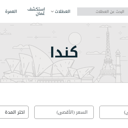
استكشف
العطلات
العمرة
عُمان
آسيا
روسيا
الهن
كندا
أوروبا
أذربيجان
سريل
إفريقيا
بوتان
فيتن
أمريكا الشمالية
تركيا
كازا
أمريكا الجنوبية
جورجيا
أرمين
أستراليا/أوقيانوسيا
سنغافورة
إندو