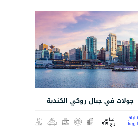
جولات في جبال روكي الكندية
لة
تبدأ من
اً
ر.ع ٩١٩