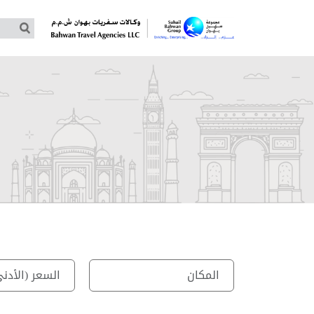
جولات مخصصة حسب الطلب
جولات جماعية –توماس كوك
جولات جماعية – غلوبوس
جولات جماعية – كوزموس