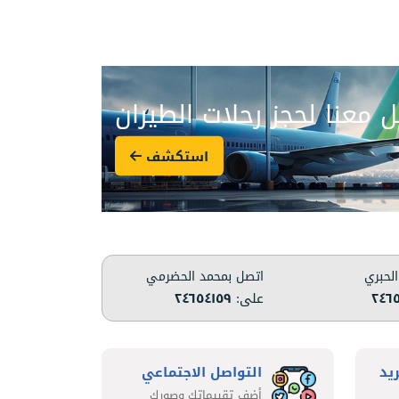
 معنا لحجز رحلات الطيران
استكشف
الحبري
اتصل بمحمد الحضرمي
٢٤٦٥
على:
٢٤٦٥٤١٥٩
ريد
التواصل الاجتماعي
أضف تقييماتك وصورك