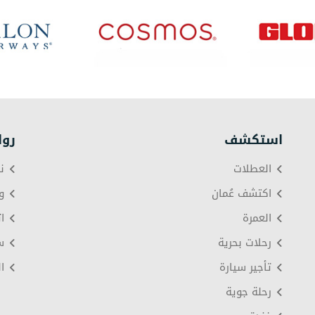
استكشف
روا
العطلات
ن
اكتشف عُمان
و
العمرة
ا
رحلات بحرية
س
تأجير سيارة
ا
رحلة جوية