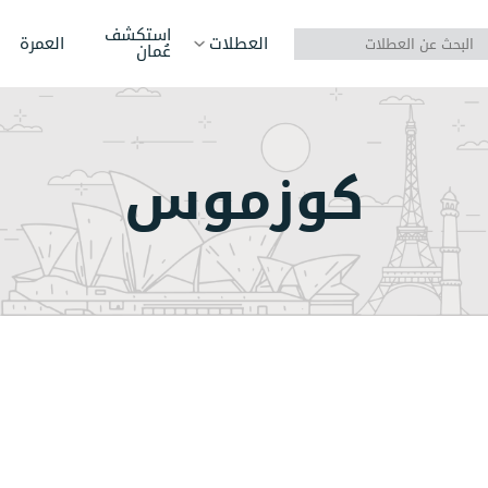
استكشف
العطلات
العمرة
عُمان
آسيا
روسيا
الهن
كوزموس
أوروبا
أذربيجان
سريل
إفريقيا
بوتان
فيتن
أمريكا الشمالية
تركيا
كازا
أمريكا الجنوبية
جورجيا
أرمين
أستراليا/أوقيانوسيا
سنغافورة
إندو