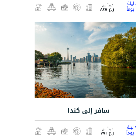
ة
تبدأ من
ر.ع ٨٢٨
سافر إلى كندا
ة
تبدأ من
ً
ر.ع ٧٧١