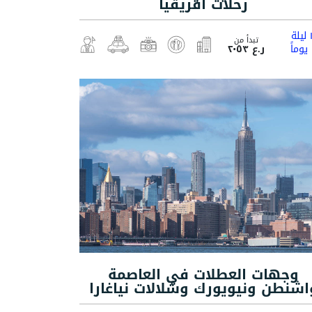
رحلات أفريقيا
لة
تبدأ من
ً
ر.ع ٢٠٥٣
وجهات العطلات في العاصمة
اشنطن ونيويورك وشلالات نياغارا