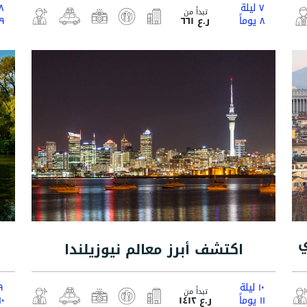
٧ ليلة
٨ ليل
تبدأ من
٨ يوماً
ر.ع ٦٦١
٩ يوماً
ي
اكتشف أبرز معالم نيوزيلندا
١٠ ليلة
٩ ليل
تبدأ من
١١ يوماً
ر.ع ١٤١٢
١٠ يوما