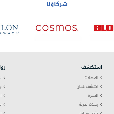
شركاؤنا
استكشف
روا
العطلات
ن
اكتشف عُمان
و
العمرة
ا
رحلات بحرية
س
تأجير سيارة
ا