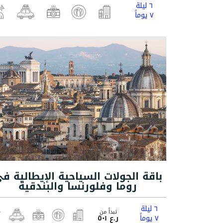
٦ ليلة
٧ يوماً
باقة الجولات السياحية الإيطالية ف
روما وفلورنسا والبندقية
٦ ليلة
تبدأ من
٧ يوماً
ر.ع ٥٠١