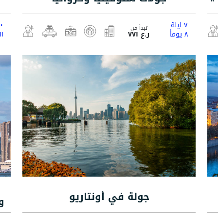
٧ ليلة
١٠ لي
تبدأ من
٨ يوماً
ر.ع ٧٧١
١١ يوما
جولة في أونتاريو
و