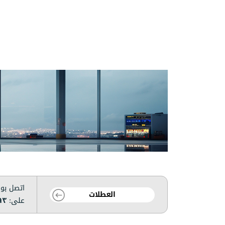
اتصل بوق
العطلات
على:
٩٣