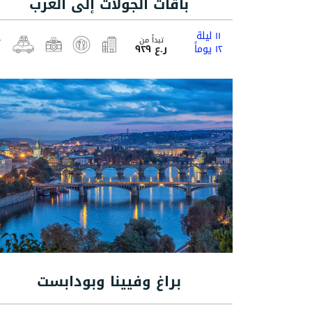
باقات الجولات إلى الغرب
١١ ليلة
تبدأ من
١٢ يوماً
ر.ع ٩٢٩
براغ وفيينا وبودابست