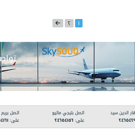
٢
١
تواصل
ار الدين سيد
اتصل بتيجي ماثيو
اتصل بريم 
٢٤٦٥٤٢
على:
٢٤٦٥٤١٥٦
على:
٤١٦١