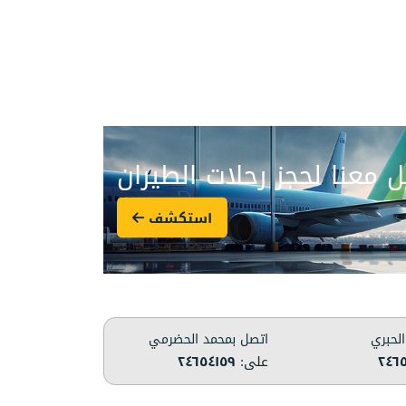
 معنا لحجز رحلات الطيران
استكشف
الحبري
اتصل بمحمد الحضرمي
٢٤٦٥
على:
٢٤٦٥٤١٥٩