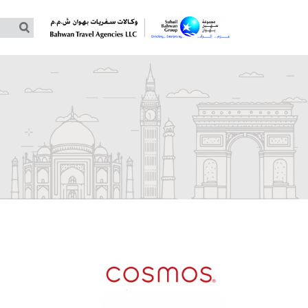
جولات مخصصة حسب الطلب
جولات جماعية –توماس كوك
جولات جماعية – غلوبوس
جولات جماعية – كوزموس