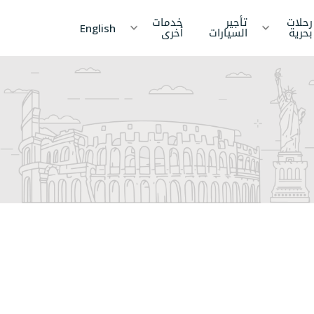
رحلات
تأجير
خدمات
English
بحرية
السيارات
أخرى
د
الصين
نيبال
انكا
كمبوديا
جزر
المالديف
ام
قيرغيزستان
الإمارات
العربية
المتحدة
خستان
اليابان
يا
كوريا
نيسيا
الأردن