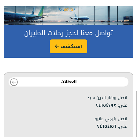
تواصل معنا لحجز رحلات الطيران
استكشف
العطلات
اتصل بوقار الدين سيد
على:
٢٤٦٥٤٢٩٣
اتصل بتيجي ماثيو
على:
٢٤٦٥٤١٥٦