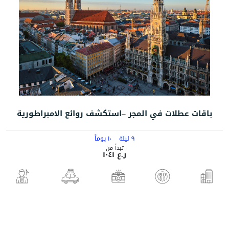
باقات عطلات في المجر –استكشف روائع الامبراطورية
٩ ليلة
١٠ يوماً
تبدأ من
ر.ع ١٠٤١