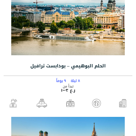
الحلم البوهيمي – بودابست ترافيل
٨ ليلة
٩ يوماً
تبدأ من
ر.ع ١٠٠٣