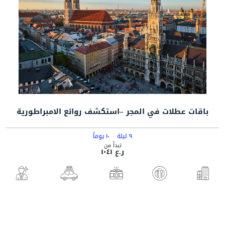
باقات عطلات في المجر –استكشف روائع الامبراطورية
٩ ليلة
١٠ يوماً
تبدأ من
ر.ع ١٠٤١