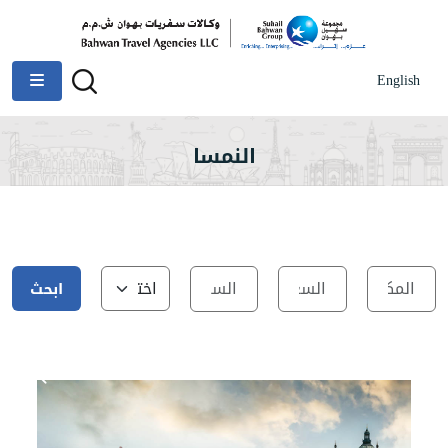
English
النمسا
ابحث
عن