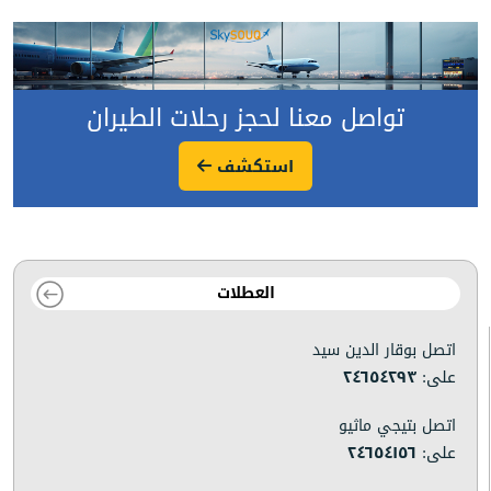
تواصل معنا لحجز رحلات الطيران
استكشف
العطلات
اتصل بوقار الدين سيد
على:
٢٤٦٥٤٢٩٣
اتصل بتيجي ماثيو
على:
٢٤٦٥٤١٥٦