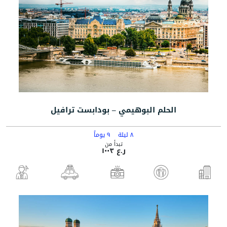
الحلم البوهيمي – بودابست ترافيل
٨ ليلة
٩ يوماً
تبدأ من
ر.ع ١٠٠٣