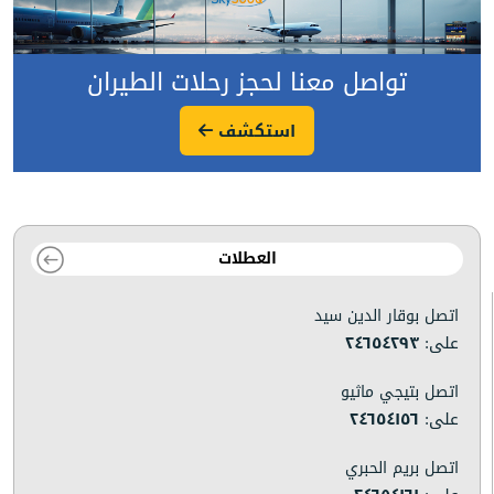
تواصل معنا لحجز رحلات الطيران
استكشف
العطلات
اتصل بوقار الدين سيد
على:
٢٤٦٥٤٢٩٣
اتصل بتيجي ماثيو
على:
٢٤٦٥٤١٥٦
اتصل بريم الحبري