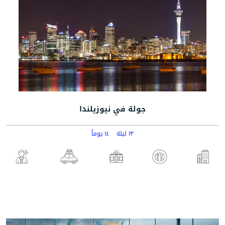
جولة في نيوزيلندا
١٣ ليلة
١٤ يوماً