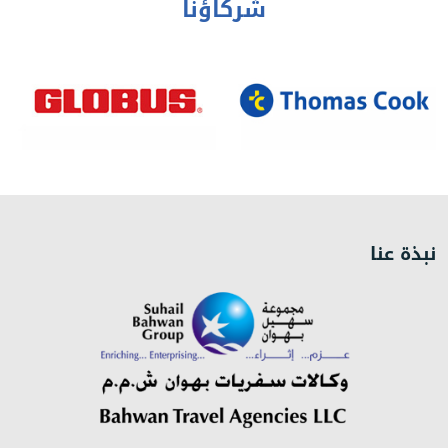
شركاؤنا
نبذة عنا