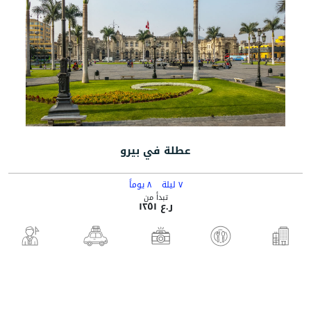
عطلة في بيرو
٧ ليلة
٨ يوماً
تبدأ من
ر.ع ١٢٥١