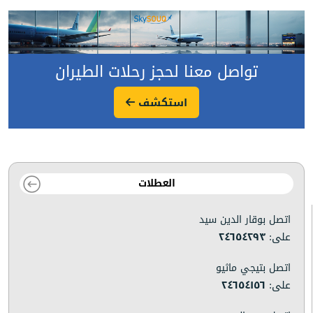
تواصل معنا لحجز رحلات الطيران
استكشف
العطلات
اتصل بوقار الدين سيد
على:
٢٤٦٥٤٢٩٣
اتصل بتيجي ماثيو
على:
٢٤٦٥٤١٥٦