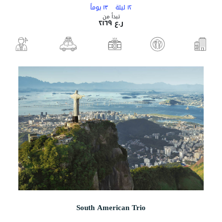
١٢ ليلة
١٣ يوماً
تبدأ من
ر.ع ٢١٦٩
South American Trio