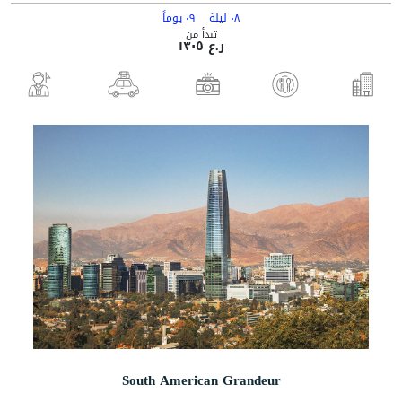
٠٨ ليلة
٠٩ يوماً
تبدأ من
ر.ع ١٣٠٥
South American Grandeur