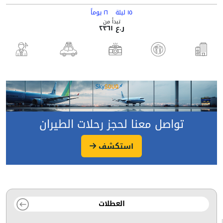
١٥ ليلة
١٦ يوماً
تبدأ من
ر.ع ٢٣٦١
تواصل معنا لحجز رحلات الطيران
استكشف
العطلات