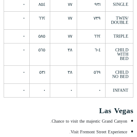
٠
٨٥٤
٧٧
٩٣١
SINGLE
٠
٦٦٢
٧٧
٧٣٩
TWIN/
DOUBLE
٠
٥٨٥
٧٧
٦٦٢
TRIPLE
٠
٥٦٥
٣٨
٦٠٤
CHILD
WITH
BED
٠
٥٣١
٣٨
٥٦٩
CHILD
NO BED
٠
٠
٠
٠
INFANT
Las Vegas
Chance to visit the majestic Grand Canyon.
Visit Fremont Street Experience.