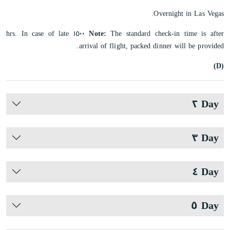
Overnight in Las Vegas.
The standard check-in time is after ١٥٠٠ hrs. In case of late
Note:
arrival of flight, packed dinner will be provided.
(D)
Day ٢
Day ٣
Day ٤
Day ٥