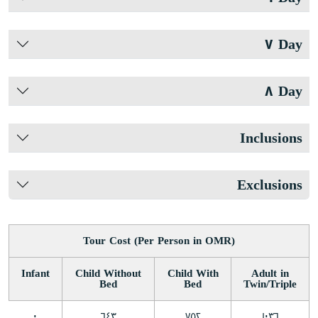
Day ٧
Day ٨
Inclusions
Exclusions
Tour Cost (Per Person in OMR)
Infant
Child Without
Child With
Adult in
Bed
Bed
Twin/Triple
٠
٦٤٣
٧٥٢
١٠٣٦