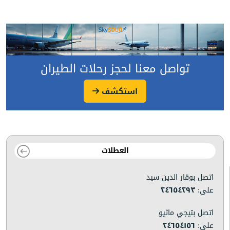
تواصل معنا لحجز رحلات الطيران
استكشف
العطلات
اتصل بوقار الدين سيد
على:
٢٤٦٥٤٢٩٣
اتصل بتيجي ماثيو
على:
٢٤٦٥٤١٥٦