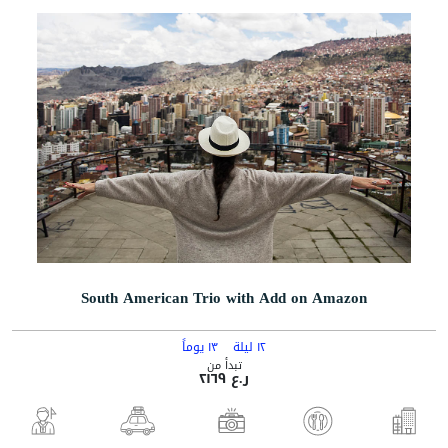
South American Trio with Add on Amazon
١٢ ليلة
١٣ يوماً
تبدأ من
ر.ع ٢١٦٩