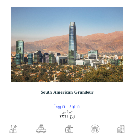
South American Grandeur
١٥ ليلة
١٦ يوماً
تبدأ من
ر.ع ٢٣٦١