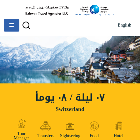
English
٠٧ ليلة / ٠٨ يوماً
Switzerland
Tour
Transfers
Sightseeing
Food
Hotel
Manager