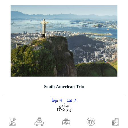
South American Trio
٠٨ ليلة
٠٩ يوماً
تبدأ من
ر.ع ١٣٠٥