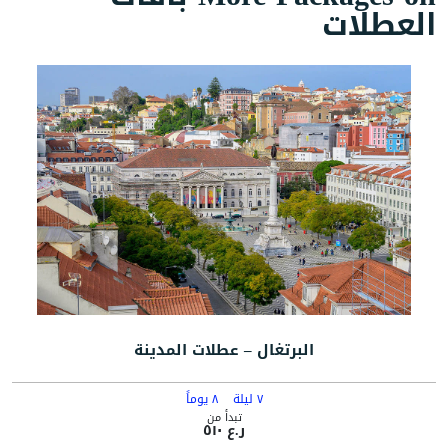
العطلات
البرتغال – عطلات المدينة
٧ ليلة
٨ يوماً
تبدأ من
ر.ع ٥١٠