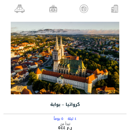
كرواتيا – بوابة
٤ ليلة
٥ يوماً
تبدأ من
ر.ع ٥٤٤