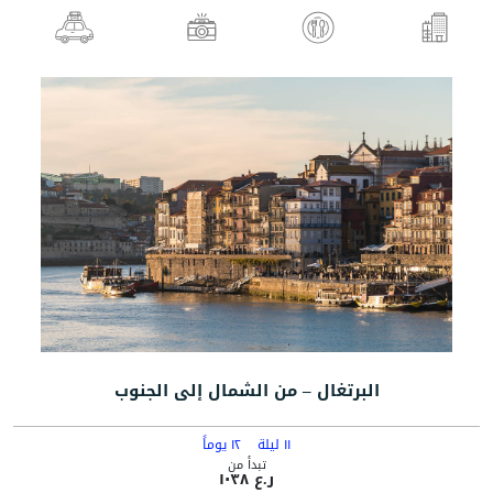
البرتغال – من الشمال إلى الجنوب
١١ ليلة
١٢ يوماً
تبدأ من
ر.ع ١٠٣٨