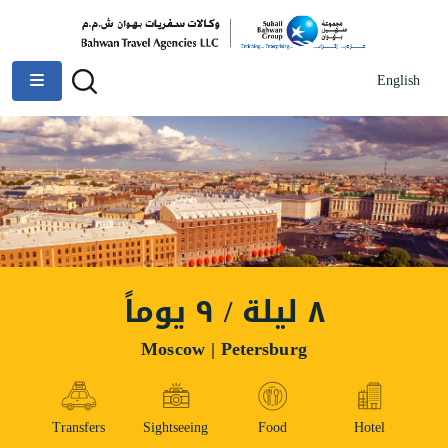
English
٨ ليلة / ٩ يوماً
Moscow | Petersburg
Transfers
Sightseeing
Food
Hotel