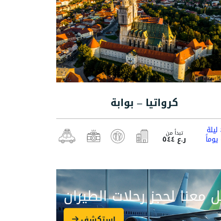
كرواتيا – بوابة
ة
تبدأ من
ر.ع ٥٤٤
 معنا لحجز رحلات الطيران
استكشف