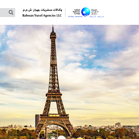
جولات مخصصة حسب الطلب
جولات جماعية –توماس كوك
جولات جماعية – غلوبوس
جولات جماعية – كوزموس