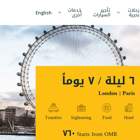
رحلات
تأجير
خدمات
English
بحرية
السيارات
أخرى
د
الصين
نيبال
انكا
كمبوديا
جزر
المالديف
ام
٦ ليلة / ٧ يوماً
قيرغيزستان
الإمارات
العربية
المتحدة
خستان
London | Paris
اليابان
يا
كوريا
Transfers
Sightseeing
Food
Hotel
نيسيا
الأردن
٧٦٠
Starts from OMR