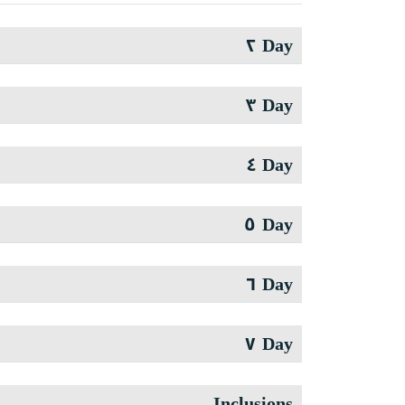
Day ٢
Day ٣
Day ٤
Day ٥
Day ٦
Day ٧
Inclusions