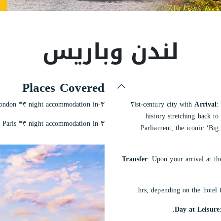
ماليزيا
لندن وباريس
Places Covered
٣-night accommodation in ٣* Hotel in London
: London, England’s capital, set on the River Thames, is a ٢١st-century city with
Arrival
history stretching back t
٣-night accommodation in ٣* hotel in Paris
Parliament, the iconic ‘Big
Transfer
: Upon your arrival at the
Day at Leisure