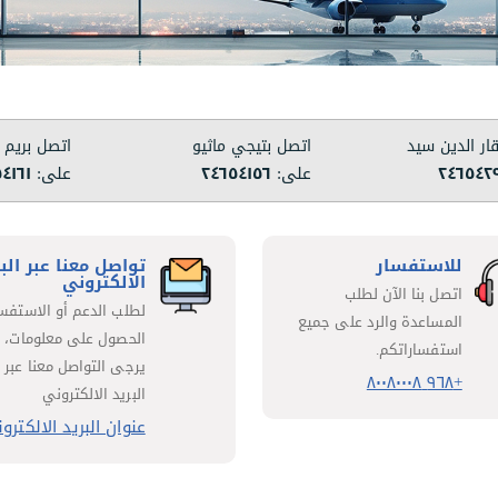
ار الدين سيد
اتصل بتيجي ماثيو
اتصل بريم 
٢٤٦٥٤٢
على:
٢٤٦٥٤١٥٦
على:
٤١٦١
للاستفسار
تواصل معنا عبر الب
الالكتروني
اتصل بنا الآن لطلب
لطلب الدعم أو الاستفسا
المساعدة والرد على جميع
الحصول على معلومات،
استفساراتكم.
يرجى التواصل معنا عبر
+٩٦٨ ٨٠٠٨٠٠٠٨
البريد الالكتروني
عنوان البريد الالكترو