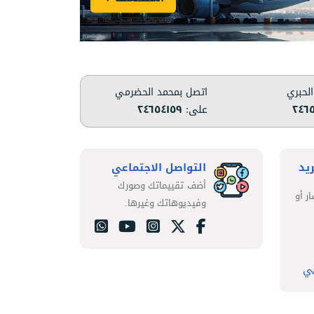
الحبري
اتصل بمحمد الحضرمي
٢٤٦٥
على:
٢٤٦٥٤١٥٩
ريد
التواصل الاجتماعي
أضف تقييماتك وصورك
ر أو
وفيديوهاتك وغيرها.
ني