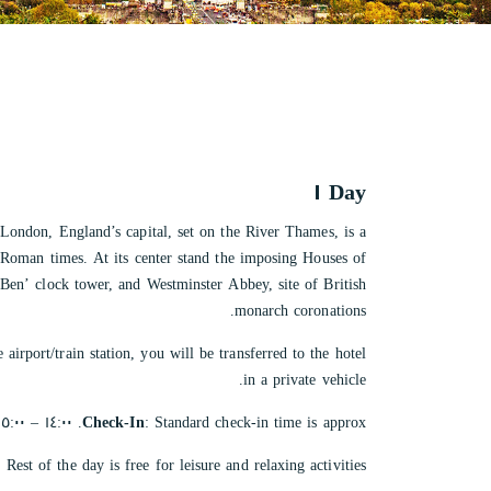
Day ١
o Roman times. At its center stand the imposing Houses of
 Ben’ clock tower, and Westminster Abbey, site of British
monarch coronations.
 airport/train station, you will be transferred to the hotel
in a private vehicle.
Check-In
: Standard check-in time is approx. ١٤:٠٠ – ١٥:٠٠ hrs, depending on the hotel.
: Rest of the day is free for leisure and relaxing activities.