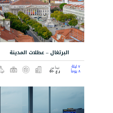
البرتغال – عطلات المدينة
٧ ليلة
تبدأ من
٨ يوماً
ر.ع ٥١٠