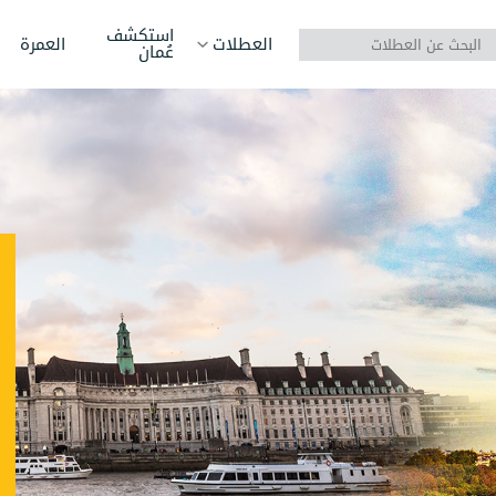
استكشف
العطلات
العمرة
عُمان
آسيا
روسيا
الهن
أوروبا
أذربيجان
سريل
إفريقيا
بوتان
فيتن
أمريكا الشمالية
تركيا
كازا
أمريكا الجنوبية
جورجيا
أرمين
أستراليا/أوقيانوسيا
سنغافورة
إندو