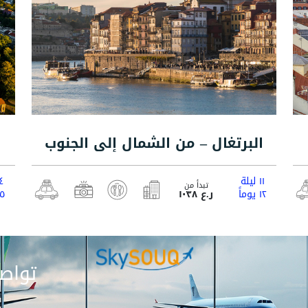
البرتغال – من الشمال إلى الجنوب
١١ ليلة
٤ ليل
تبدأ من
١٢ يوماً
ر.ع ١٠٣٨
٥ يوماً
تواصل