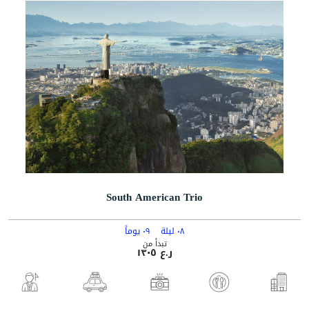
South American Trio
٠٨ ليلة
٠٩ يوماً
تبدأ من
ر.ع ١٣٠٥