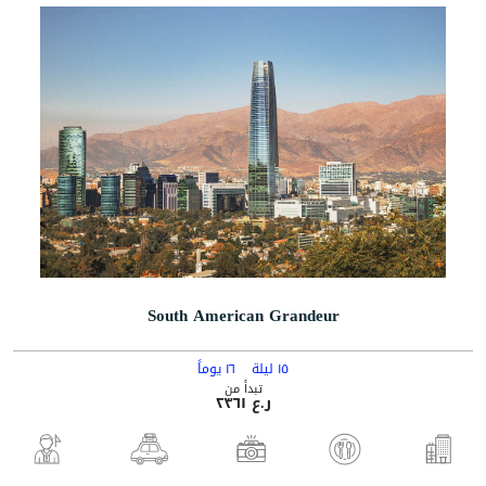
South American Grandeur
١٥ ليلة
١٦ يوماً
تبدأ من
ر.ع ٢٣٦١