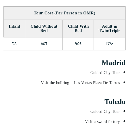
Tour Cost (Per Person in OMR)
Infant
Child Without
Child With
Adult in
Bed
Bed
Twin/Triple
٣٨
٨٥٦
٩٥٤
١٣٨٠
Madrid
Guided City Tour
Visit the bullring – Las Ventas Plaza De Torros
Toledo
Guided City Tour
Visit a sword factory