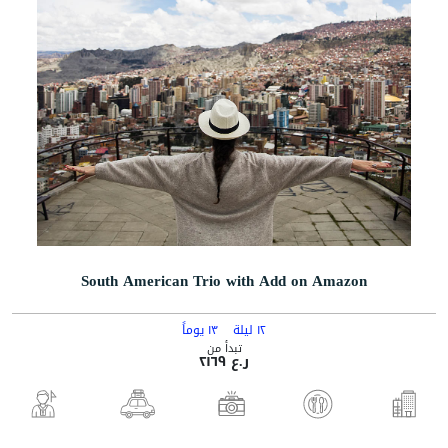
South American Trio with Add on Amazon
١٢ ليلة
١٣ يوماً
تبدأ من
ر.ع ٢١٦٩