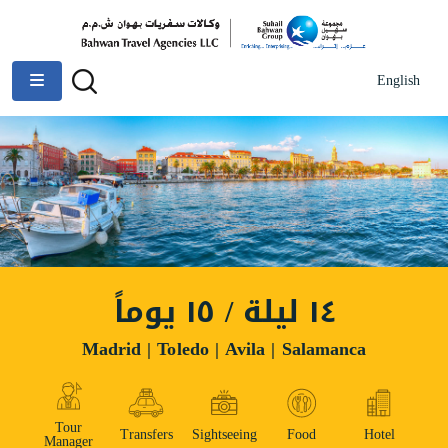
English
١٤ ليلة / ١٥ يوماً
Madrid | Toledo | Avila | Salamanca
Tour
Transfers
Sightseeing
Food
Hotel
Manager