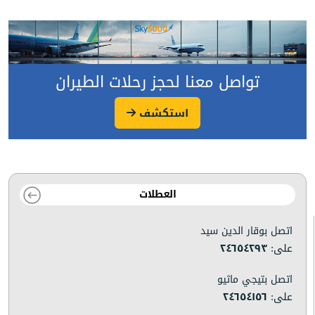
تواصل معنا لحجز رحلات الطيران
استكشف
العطلات
اتصل بوقار الدين سيد
على:
٢٤٦٥٤٢٩٣
اتصل بتيجي ماثيو
على:
٢٤٦٥٤١٥٦