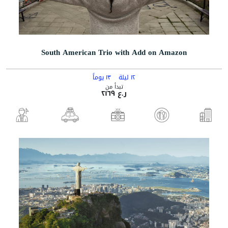
South American Trio with Add on Amazon
١٢ ليلة
١٣ يوماً
تبدأ من
ر.ع ٢١٦٩