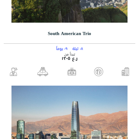
South American Trio
٠٨ ليلة
٠٩ يوماً
تبدأ من
ر.ع ١٣٠٥