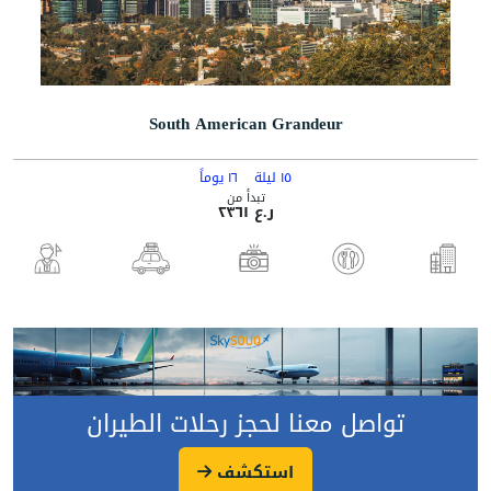
South American Grandeur
١٥ ليلة
١٦ يوماً
تبدأ من
ر.ع ٢٣٦١
تواصل معنا لحجز رحلات الطيران
استكشف