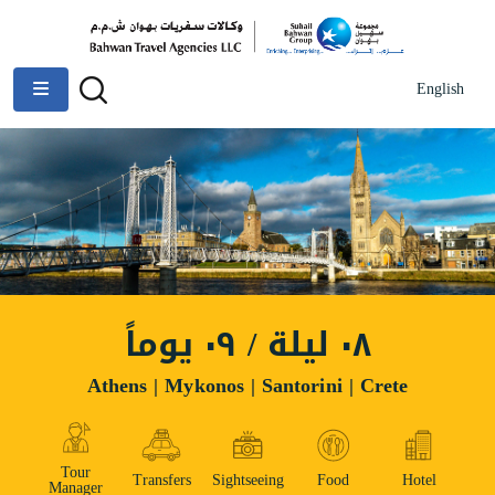
English
٠٨ ليلة / ٠٩ يوماً
Athens | Mykonos | Santorini | Crete
Tour
Transfers
Sightseeing
Food
Hotel
Manager