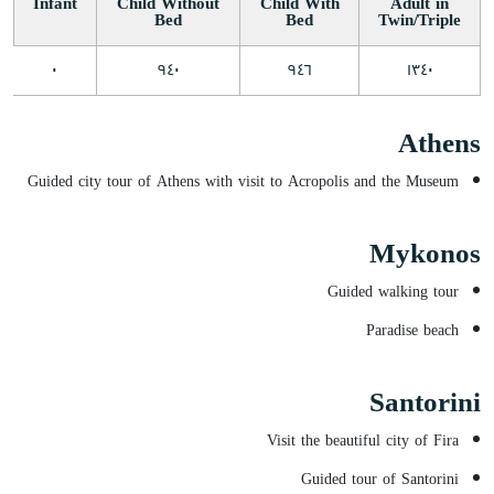
Infant
Child Without
Child With
Adult in
Bed
Bed
Twin/Triple
٠
٩٤٠
٩٤٦
١٣٤٠
Athens
Guided city tour of Athens with visit to Acropolis and the Museum
Mykonos
Guided walking tour
Paradise beach
Santorini
Visit the beautiful city of Fira
Guided tour of Santorini