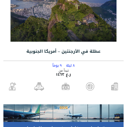
عطلة في الأرجنتين – أمريكا الجنوبية
٨ ليلة
٩ يوماً
تبدأ من
ر.ع ١٤٦٣