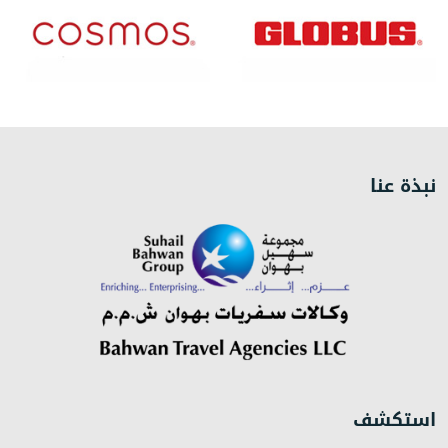
نبذة عنا
استكشف