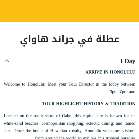
عطلة في جراند هاواي
Day ١
ARRIVE IN HONOLULU
Welcome to Honolulu! Meet your Tour Director in the lobby between
٣pm and ٦pm.
TOUR HIGHLIGHT
HISTORY & TRADITION
Located on the south shore of Oahu, this capital city is known for its
white-sand beaches, cosmopolitan shopping, eclectic dining, and famed
sites. Once the home of Hawaiian royalty, Honolulu welcomes visitors
from around the world to explore this tropical paradise