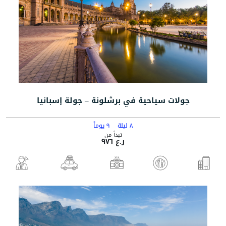
جولات سياحية في برشلونة – جولة إسبانيا
٨ ليلة
٩ يوماً
تبدأ من
ر.ع ٩٧٦