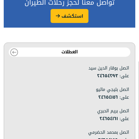
تواصل معنا لحجز رحلات الطيران
استكشف
العطلات
اتصل بوقار الدين سيد
على:
٢٤٦٥٤٢٩٣
اتصل بتيجي ماثيو
على:
٢٤٦٥٤١٥٦
اتصل بريم الحبري
على:
٢٤٦٥٤١٦١
اتصل بمحمد الحضرمي