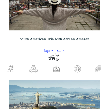
South American Trio with Add on Amazon
١٢ ليلة
١٣ يوماً
تبدأ من
ر.ع ٢١٦٩