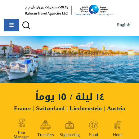
English
١٤ ليلة / ١٥ يوماً
France | Switzerland | Liechtenstein | Austria
Tour
Transfers
Sightseeing
Food
Hotel
Manager