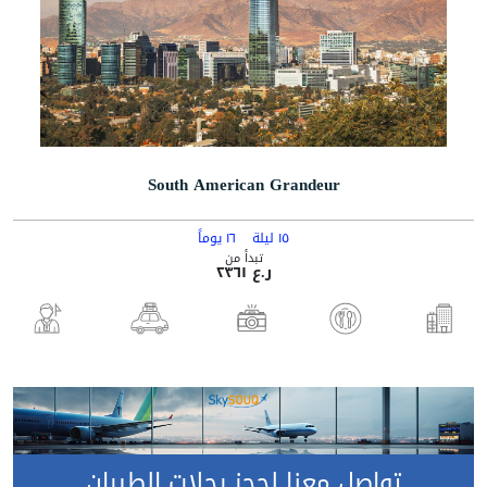
South American Grandeur
١٥ ليلة
١٦ يوماً
تبدأ من
ر.ع ٢٣٦١
تواصل معنا لحجز رحلات الطيران