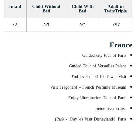
Infant
Child Without
Child With
Adult in
Bed
Bed
Twin/Triple
٣٨
٨٠٦
٩٠٦
١٣٩٣
France
Guided city tour of Paris
Guided Tour of Versailles Palace
Visit ٢nd level of Eiffel Tower
Visit Fragonard – French Perfume Museum
Enjoy Illumination Tour of Paris
Seine river cruise
Visit Disneyland® Paris (٠١ Day ٠١ Park)