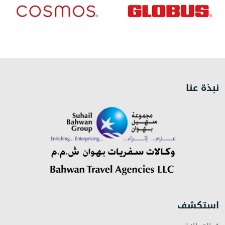
نبذة عنا
استكشف