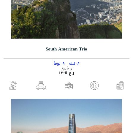
South American Trio
٠٨ ليلة
٠٩ يوماً
تبدأ من
ر.ع ١٣٠٥