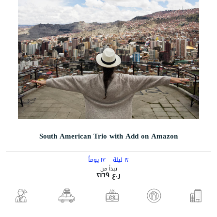
South American Trio with Add on Amazon
١٢ ليلة
١٣ يوماً
تبدأ من
ر.ع ٢١٦٩