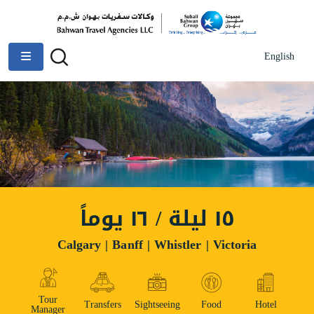
English
١٥ ليلة / ١٦ يوماً
Calgary | Banff | Whistler | Victoria
Tour
Transfers
Sightseeing
Food
Hotel
Manager