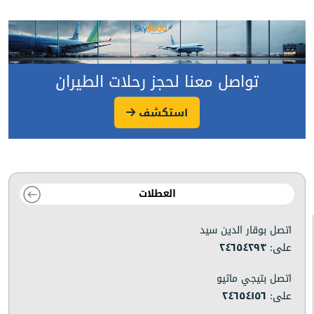
تواصل معنا لحجز رحلات الطيران
استكشف
العطلات
اتصل بوقار الدين سيد
على:
٢٤٦٥٤٢٩٣
اتصل بتيجي ماثيو
على:
٢٤٦٥٤١٥٦