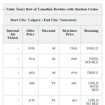
Best of Canadian Rockies with Alaskan Cruise (Value Tour – ١٦ Days)
Start City: Calgary | End City: Vancouver
Internal
Offer
Discount
Brochure
Rooming
Air
Price
Price
Tickets
٠
٢٨٦٨
٧٧
٢٩٤٥
SINGLE
٠
١٩٠٥
٧٧
١٩٨٢
TWIN/
DOUBLE
٠
١٨٢٨
٧٧
١٩٠٥
TRIPLE
٠
١٧٥١
٣٩
١٧٩٠
CHILD
WITH
BED
٠
١٤٦٣
٣٩
١٥٠١
CHILD
NO BED