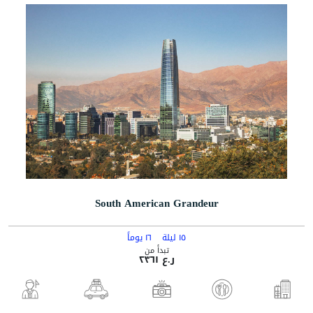
South American Grandeur
١٥ ليلة
١٦ يوماً
تبدأ من
ر.ع ٢٣٦١