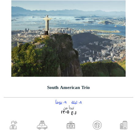
South American Trio
٠٨ ليلة
٠٩ يوماً
تبدأ من
ر.ع ١٣٠٥