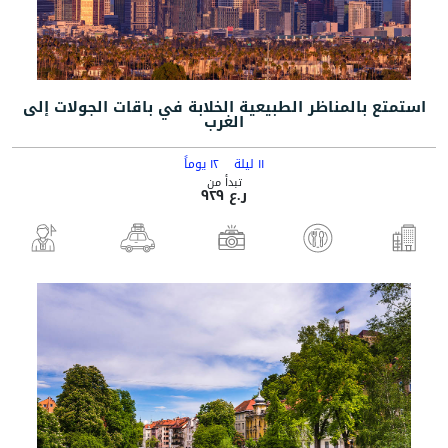
استمتع بالمناظر الطبيعية الخلابة في باقات الجولات إلى
الغرب
١١ ليلة
١٢ يوماً
تبدأ من
ر.ع ٩٢٩