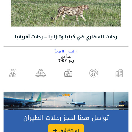
رحلات السفاري في كينيا وتنزانيا – رحلات أفريقيا
١٠ ليلة
١١ يوماً
تبدأ من
ر.ع ٢٠٥٣
تواصل معنا لحجز رحلات الطيران
استكشف