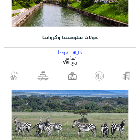
جولات سلوفينيا وكرواتيا
٧ ليلة
٨ يوماً
تبدأ من
ر.ع ٧٧١