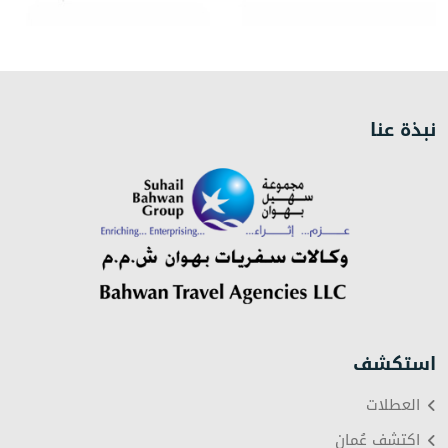
نبذة عنا
استكشف
العطلات
اكتشف عُمان