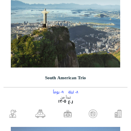
South American Trio
٠٨ ليلة
٠٩ يوماً
تبدأ من
ر.ع ١٣٠٥