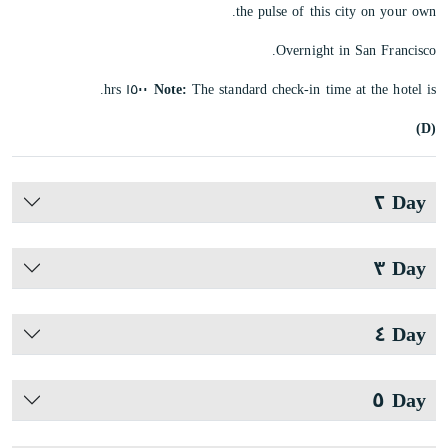
the pulse of this city on your own.
Overnight in San Francisco.
Note:
The standard check-in time at the hotel is ١٥٠٠ hrs.
(D)
Day ٢
Day ٣
Day ٤
Day ٥