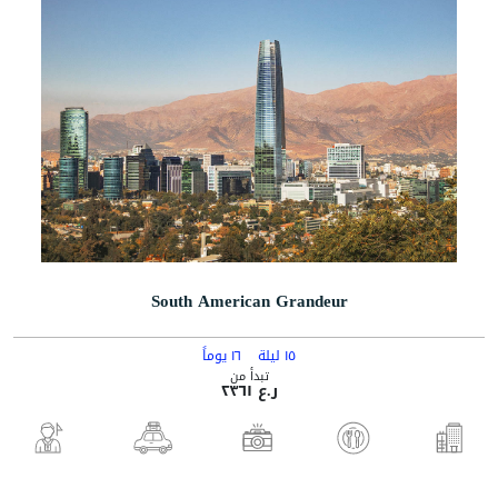
South American Grandeur
١٥ ليلة
١٦ يوماً
تبدأ من
ر.ع ٢٣٦١