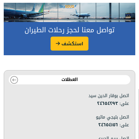
تواصل معنا لحجز رحلات الطيران
استكشف
العطلات
اتصل بوقار الدين سيد
على:
٢٤٦٥٤٢٩٣
اتصل بتيجي ماثيو
على:
٢٤٦٥٤١٥٦
اتصل بريم الحبري