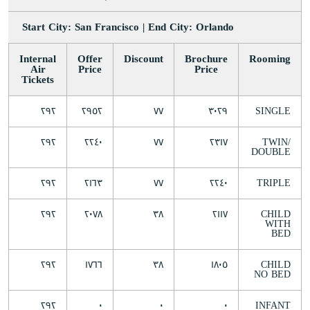
Start City: San Francisco | End City: Orlando
Internal
Offer
Discount
Brochure
Rooming
Air
Price
Price
Tickets
٢٩٢
٢٩٥٢
٧٧
٣٠٢٩
SINGLE
٢٩٢
٢٢٤٠
٧٧
٢٣١٧
TWIN/
DOUBLE
٢٩٢
٢١٦٣
٧٧
٢٢٤٠
TRIPLE
٢٩٢
٢٠٧٨
٣٨
٢١١٧
CHILD
WITH
BED
٢٩٢
١٧٦٦
٣٨
١٨٠٥
CHILD
NO BED
٢٩٢
٠
٠
٠
INFANT