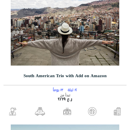
South American Trio with Add on Amazon
١٢ ليلة
١٣ يوماً
تبدأ من
ر.ع ٢١٦٩